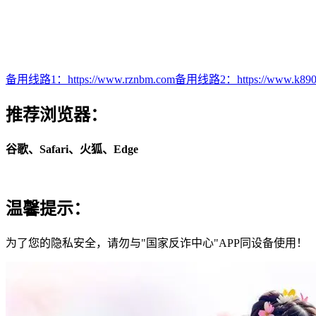
备用线路
1
：
https://www.rznbm.com
备用线路
2
：
https://www.k89
推荐浏览器：
谷歌、Safari、火狐、Edge
温馨提示：
为了您的隐私安全，请勿与"国家反诈中心"APP同设备使用！