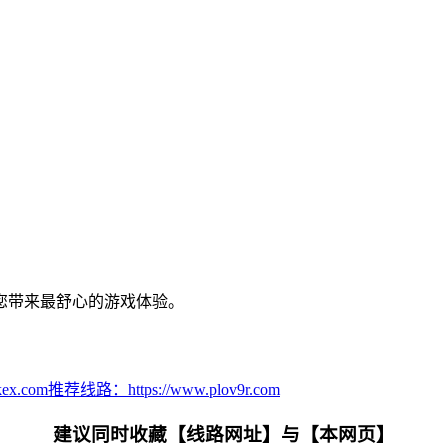
您带来最舒心的游戏体验。
kex.com
推荐线路：
https://www.plov9r.com
建议同时收藏【线路网址】与【本网页】