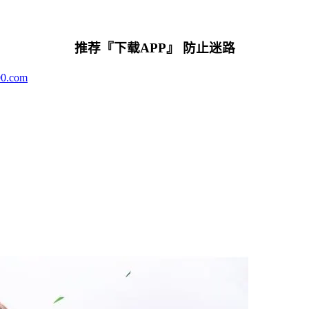
推荐『下载APP』 防止迷路
00.com