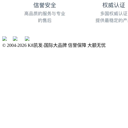
© 2004-
2026
K8凯发-国际大品牌 信誉保障 大额无忧