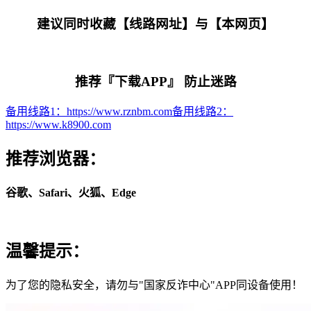
建议同时收藏【线路网址】与【本网页】
推荐『下载APP』 防止迷路
备用线路
1
：
https://www.rznbm.com
备用线路
2
：
https://www.k8900.com
推荐浏览器：
谷歌、Safari、火狐、Edge
温馨提示：
为了您的隐私安全，请勿与"国家反诈中心"APP同设备使用！