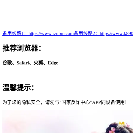
备用线路
1
：
https://www.rznbm.com
备用线路
2
：
https://www.k89
推荐浏览器：
谷歌、Safari、火狐、Edge
温馨提示：
为了您的隐私安全，请勿与"国家反诈中心"APP同设备使用！