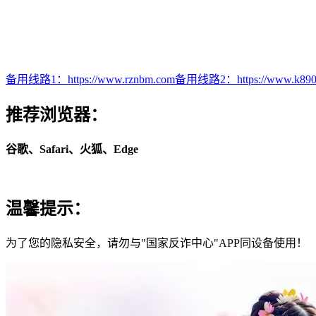
备用线路
1
：
https://www.rznbm.com
备用线路
2
：
https://www.k89
推荐浏览器：
谷歌、Safari、火狐、Edge
温馨提示：
为了您的隐私安全，请勿与"国家反诈中心"APP同设备使用！