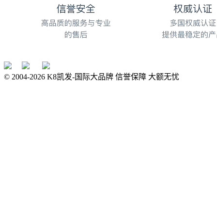
© 2004-
2026
K8凯发-国际大品牌 信誉保障 大额无忧