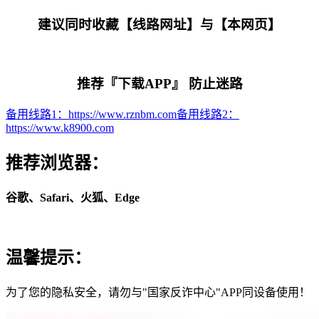
建议同时收藏【线路网址】与【本网页】
推荐『下载APP』 防止迷路
备用线路
1
：
https://www.rznbm.com
备用线路
2
：
https://www.k8900.com
推荐浏览器：
谷歌、Safari、火狐、Edge
温馨提示：
为了您的隐私安全，请勿与"国家反诈中心"APP同设备使用！