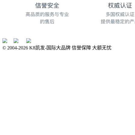
© 2004-
2026
K8凯发-国际大品牌 信誉保障 大额无忧