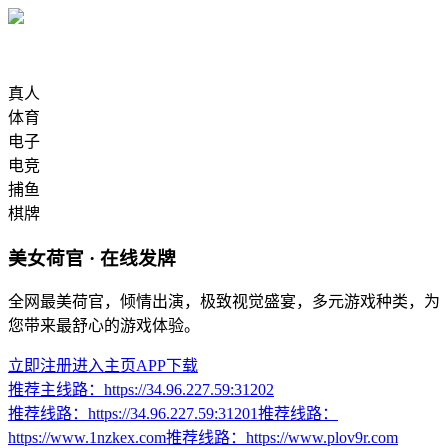
真人
体育
电子
电竞
捕鱼
棋牌
美女荷官 · 在线发牌
全网最美荷官，倾情出演，极致视觉盛宴，多元游戏种类，为
您带来最舒心的游戏体验。
立即注册
进入主页
APP下载
推荐主线路：
https://34.96.227.59:31202
推荐线路：
https://34.96.227.59:31201
推荐线路：
https://www.1nzkex.com
推荐线路：
https://www.plov9r.com