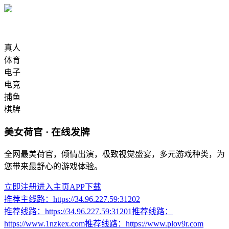
真人
体育
电子
电竞
捕鱼
棋牌
美女荷官 · 在线发牌
全网最美荷官，倾情出演，极致视觉盛宴，多元游戏种类，为
您带来最舒心的游戏体验。
立即注册
进入主页
APP下载
推荐主线路：
https://34.96.227.59:31202
推荐线路：
https://34.96.227.59:31201
推荐线路：
https://www.1nzkex.com
推荐线路：
https://www.plov9r.com