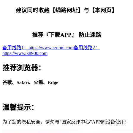
建议同时收藏【线路网址】与【本网页】
推荐『下载APP』 防止迷路
备用线路
1
：
https://www.rznbm.com
备用线路
2
：
https://www.k8900.com
推荐浏览器：
谷歌、Safari、火狐、Edge
温馨提示：
为了您的隐私安全，请勿与"国家反诈中心"APP同设备使用！