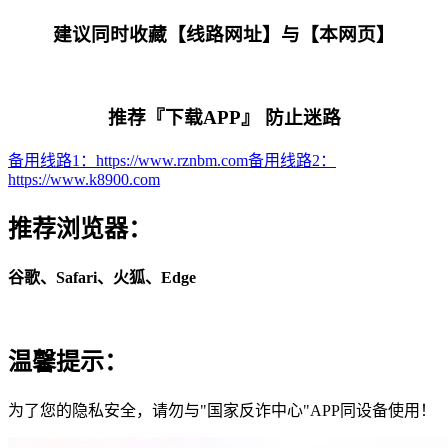
建议同时收藏【线路网址】与【本网页】
推荐『下载APP』 防止迷路
备用线路
1
：
https://www.rznbm.com
备用线路
2
：
https://www.k8900.com
推荐浏览器：
谷歌、Safari、火狐、Edge
温馨提示：
为了您的隐私安全，请勿与"国家反诈中心"APP同设备使用！