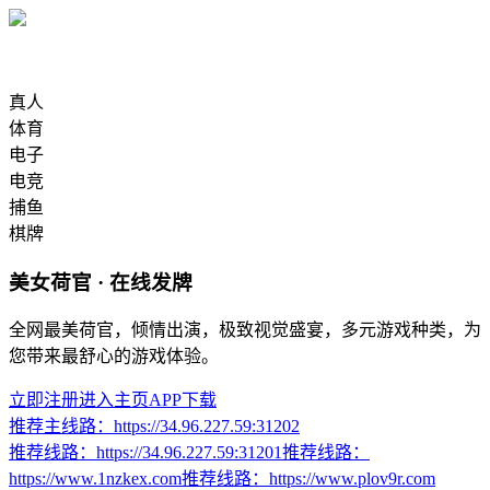
真人
体育
电子
电竞
捕鱼
棋牌
美女荷官 · 在线发牌
全网最美荷官，倾情出演，极致视觉盛宴，多元游戏种类，为
您带来最舒心的游戏体验。
立即注册
进入主页
APP下载
推荐主线路：
https://34.96.227.59:31202
推荐线路：
https://34.96.227.59:31201
推荐线路：
https://www.1nzkex.com
推荐线路：
https://www.plov9r.com