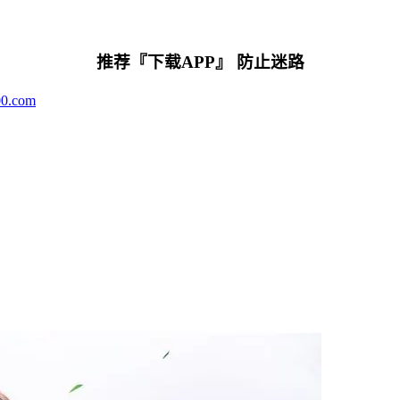
推荐『下载APP』 防止迷路
00.com