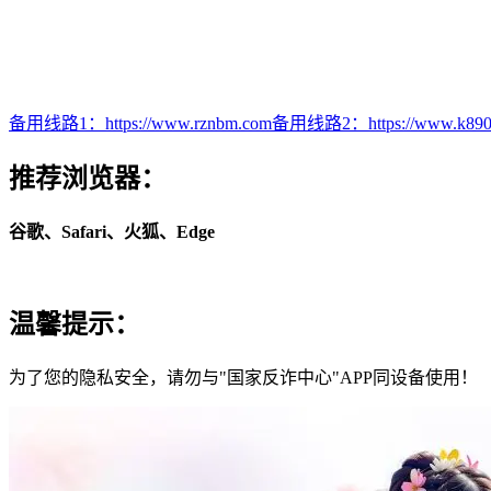
备用线路
1
：
https://www.rznbm.com
备用线路
2
：
https://www.k89
推荐浏览器：
谷歌、Safari、火狐、Edge
温馨提示：
为了您的隐私安全，请勿与"国家反诈中心"APP同设备使用！