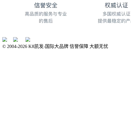
© 2004-
2026
K8凯发-国际大品牌 信誉保障 大额无忧